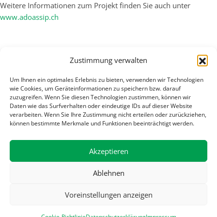
Weitere Informationen zum Projekt finden Sie auch unter
www.adoassip.ch
Zustimmung verwalten
Kontakt
KJPD St.Gallen
Um Ihnen ein optimales Erlebnis zu bieten, verwenden wir Technologien
Brühlgasse 35/37
wie Cookies, um Geräteinformationen zu speichern bzw. darauf
zuzugreifen. Wenn Sie diesen Technologien zustimmen, können wir
Postfach 447
Daten wie das Surfverhalten oder eindeutige IDs auf dieser Website
9004 St.Gallen
verarbeiten. Wenn Sie Ihre Zustimmung nicht erteilen oder zurückziehen,
Tel 071 243 46 46
können bestimmte Merkmale und Funktionen beeinträchtigt werden.
sekretariat@kjpd-sg.ch
Akzeptieren
Broschüren bestellen oder
downloaden
Ablehnen
Voreinstellungen anzeigen
© KJPD 2026
Impressum
Datenschutzerklärung
Kontakt
Design by outperform
Cookie-Richtlinie
Datenschutzerklärung
Impressum