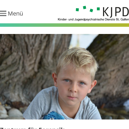
Menü
KJPD - Kinder-
und
Jugendpsychiatr
Dienste St.
Gallen